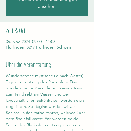
ansehen
Zeit & Ort
06. Nov. 2024, 09:00 – 11:06
Flurlingen, 8247 Flurlingen, Schweiz
Über die Veranstaltung
Wunderschöne mystische (je nach Wetter) 
Tagestour entlang des Rheinufers. Das 
wunderschöne Rheinufer mit seinen Trails 
zum Teil direkt am Wasser und der 
landschaftlichen Schönheiten werden dich 
begeistern. Zu Beginn werden wir am 
Schloss Laufen vorbei fahren, welches über 
dem Rheinfall wacht. Wir werden beide 
Seiten des Rheinufers entlang fahren und 