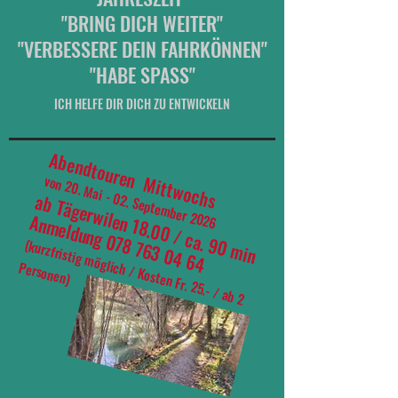
"BRING DICH WEITER"
"VERBESSERE DEIN FAHRKÖNNEN"
"HABE SPASS"
ICH HELFE DIR DICH ZU ENTWICKELN
Abendtouren Mittwochs
von 20. Mai - 02. September 2026
ab Tägerwilen 18.00 / ca. 90 min
Anmeldung
078 763 04 64
(
kurzfristig m
öglich / Kosten Fr. 25.- / ab 2
Personen)