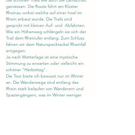
die schönen Trails wie auch die Landschaft 
geniessen. Die Route führt am Kloster 
Rheinau vorbei welche auf einer Insel im 
Rhein erbaut wurde. Die Trails sind 
gespickt mit kleinen Auf- und  Abfahrten. 
Wie ein Höhenweg schlängeln sie sich der 
Trail dem Rheinufer entlang. Zum Schluss 
fahren wir dem Naturspecktackel Rheinfall 
entgegen.
Je nach Wetterlage ist eine mystische 
Stimmung zu erwarten oder vielleicht ein 
schöner "Herbsttag".
Die Tour biete ich bewusst nur im Winter 
an. Die Wanderwege sind entlang des 
Rhein stark belaufen von Wanderern und 
Spaziergängern, was im Winter weniger 
der Fall ist. Dennoch soll gemäss Fairtrail 
rücksicht genommen werden auf…
Mehr anzeigen