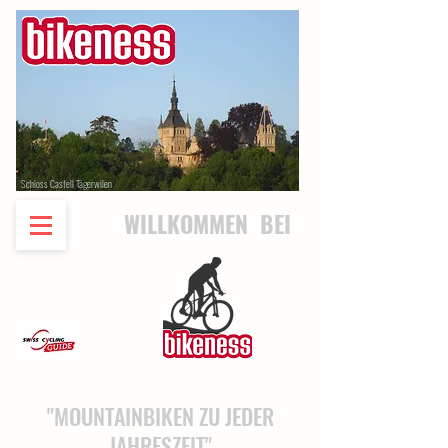
Schloss Castell Tägerwilen
WILLKOMMEN BEI
"MOUNTAINBIKEN ZU JEDER
JAHRESZEIT"