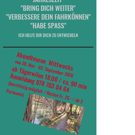
"BRING DICH WEITER"
"VERBESSERE DEIN FAHRKÖNNEN"
"HABE SPASS"
ICH HELFE DIR DICH ZU ENTWICKELN
Abendtouren Mittwochs
von 20. Mai - 02. September 2026
ab Tägerwilen 18.00 / ca. 90 min
Anmeldung
078 763 04 64
(
kurzfristig m
öglich / Kosten Fr. 25.- / ab 2
Personen)